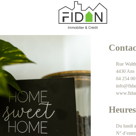
Contac
Rue Walth
4430 Ans
04 254 00
info@fid
www.fida
Heures
Du lundi 
N° d’entr