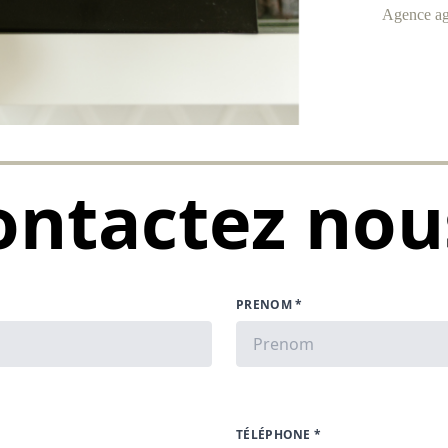
Agence ag
ontactez nous
PRENOM *
TÉLÉPHONE *