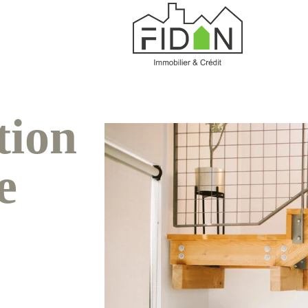
tion
e