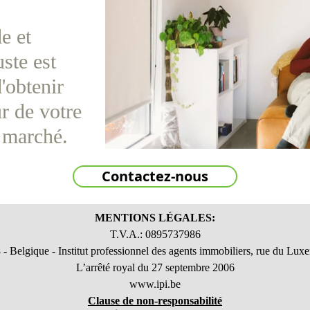
e et
uste est
'obtenir
ur de votre
u marché.
Contactez-nous
MENTIONS LÉGALES:
T.V.A.: 0895737986
elgique - Institut professionnel des agents immobiliers, rue du Lux
L’arrêté royal du 27 septembre 2006
www.ipi.be
Clause de non-responsabilité